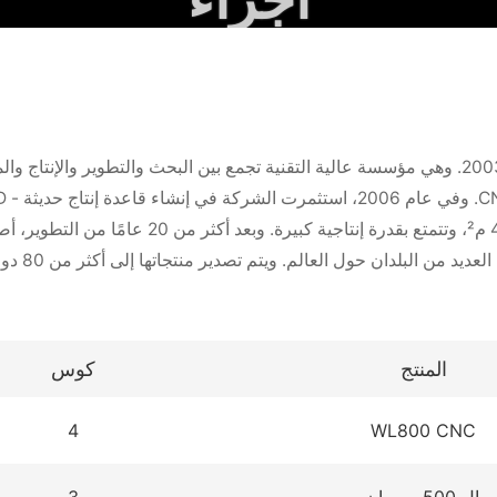
أجزاء
ات
أجزاء
من نحن
مدونة
فيديو
الاتصال
تأسست شركة WEISS MACHINERY CO., LTD. في عام 2003. وهي مؤسسة عالية التقنية تجمع بين الب
مباني مصنع بمساحة 17,000 م² ومكاتب بمساحة 
والتجارة.
المنتج
كوس
4
WL800 CNC