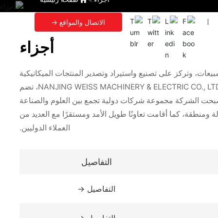
الاتصال والمواقع →
أجزاء
حث والتطوير والإنتاج والمبيعات، وتركز على تصنيع واستيراد وتصدير المنتجات الميكانيكية
والكهربائية مثل آلات الحفر والطحن والمخارط وأدوات الآلات CNC. وفي عام 2006، استثمرت الشركة في إنشاء قاعدة إنتاج حديثة - NANJING WEISS MACHINERY & ELECTRIC CO., LTD، تضم
4,000 م²، وتتمتع بقدرة إنتاجية كبيرة. وبعد أكثر من 20 عامًا من التطوير، أصبحت الشركة مجموعة شركات دولية تجمع بين العلوم والصناعة
 علامة "WEISS" التجارية الخاصة بها مسجلة في العديد من البلدان حول العالم. ويتم تصدير منتجاتها إلى أكثر من 80 دولة ومنطقة، كما أقامت تعاونًا طويل الأمد ومستقرًا مع العديد من
العملاء الدوليين.
التفاصيل
التفاصيل →