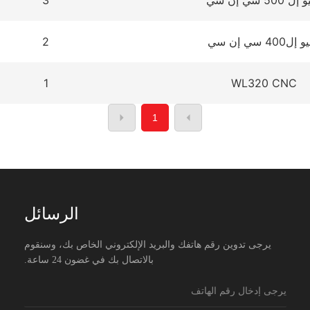
ل 500 سي إن سي
3
ل400 سي إن سي
2
1
WL320 CNC
1
الرسائل
يرجى تدوين رقم هاتفك والبريد الإلكتروني الخاص بك، وسنقوم
بالاتصال بك في غضون 24 ساعة.