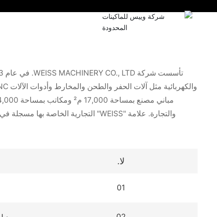
المنزل
المنتج
لا.
01
02